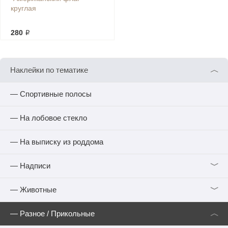
круглая
280 ₽
︿
Наклейки по тематике
— Спортивные полосы
— На лобовое стекло
— На выписку из роддома
﹀
— Надписи
﹀
— Животные
︿
— Разное / Прикольные