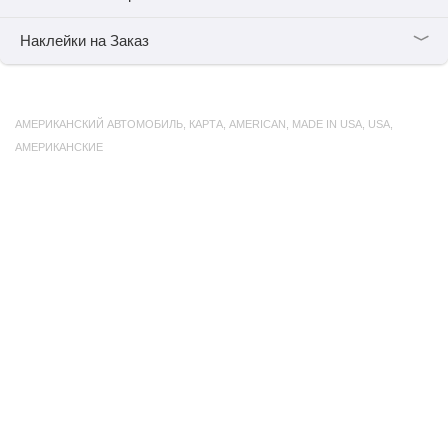
﹀
Наклейки на Заказ
АМЕРИКАНСКИЙ АВТОМОБИЛЬ
,
КАРТА
,
AMERICAN
,
MADE IN USA
,
USA
,
АМЕРИКАНСКИЕ