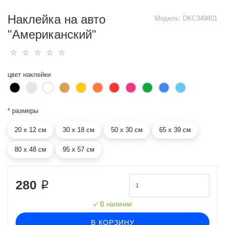
Наклейка на авто
Модель:
DKC349801
"Американский"
цвет наклейки
*
размеры
20 х 12 см
30 х 18 см
50 х 30 см
65 х 39 см
80 х 48 см
95 х 57 см
280 ₽
В наличии
В КОРЗИНУ