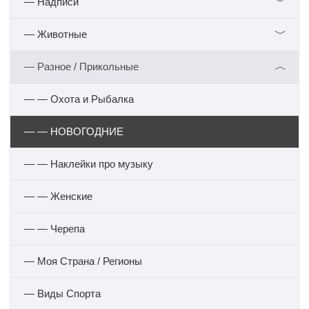
﹀
— Надписи
﹀
— Животные
︿
— Разное / Прикольные
— — Охота и Рыбалка
— — НОВОГОДНИЕ
— — Наклейки про музыку
— — Женские
— — Черепа
— Моя Страна / Регионы
— Виды Спорта