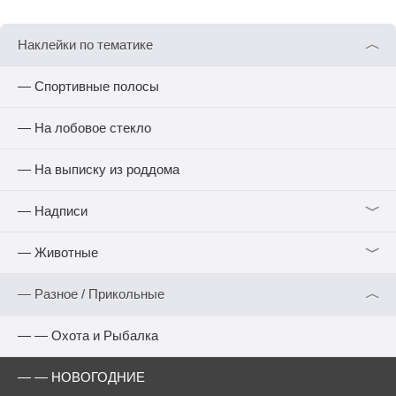
︿
Наклейки по тематике
— Спортивные полосы
— На лобовое стекло
— На выписку из роддома
﹀
— Надписи
﹀
— Животные
︿
— Разное / Прикольные
— — Охота и Рыбалка
— — НОВОГОДНИЕ