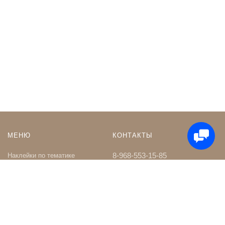
МЕНЮ
КОНТАКТЫ
8-968-553-15-85
Наклейки по тематике
Наклейки на Заказ
whatsapp
Карта сайта
Телеграм чат
Поиск
shop@nakleystick.ru