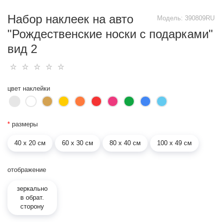
Набор наклеек на авто
Модель:
390809RU
"Рождественские носки с подарками"
вид 2
цвет наклейки
*
размеры
40 х 20 см
60 х 30 см
80 х 40 см
100 х 49 см
отображение
зеркально
в обрат.
сторону