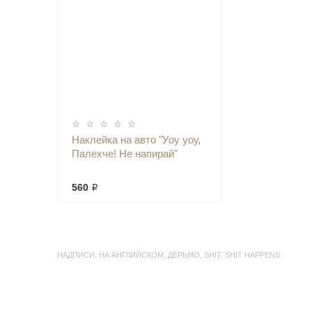
Наклейка на авто "Уоу уоу,
Палехче! Не напирай"
560 ₽
НАДПИСИ
,
НА АНГЛИЙСКОМ
,
ДЕРЬМО
,
SHIT
,
SHIT HAPPENS