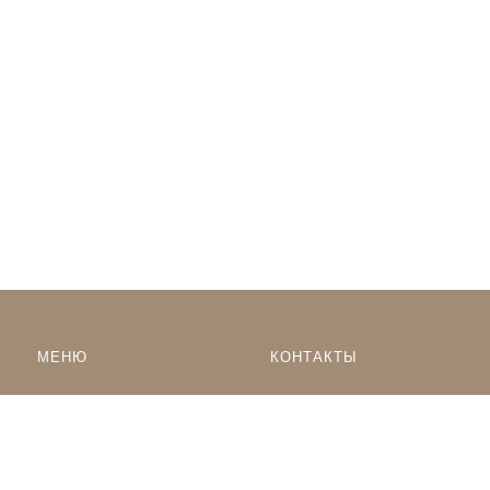
МЕНЮ
КОНТАКТЫ
8-968-553-15-85
Наклейки по тематике
Наклейки на Заказ
whatsapp
Карта сайта