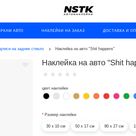
АРКАМ АВТО
НАКЛЕЙКИ НА ЗАКАЗ
ДОСТАВКА И О
дписи на заднее стекло
Наклейка на авто "Shit happens"
Наклейка на авто "Shit ha
цвет наклейки
*
Размер наклейки
30 х 10 см
50 х 17 см
80 х 27 см
1