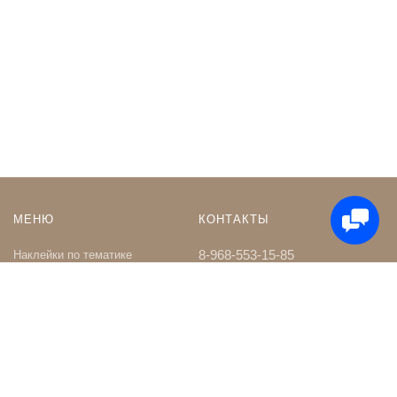
МЕНЮ
КОНТАКТЫ
8-968-553-15-85
Наклейки по тематике
Наклейки на Заказ
whatsapp
Карта сайта
Телеграм чат
Поиск
shop@nakleystick.ru