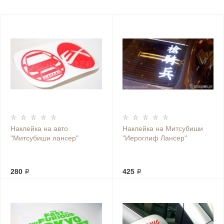
Наклейка на авто
Наклейка на Митсубиши
"Митсубиши лансер"
"Иероглиф Лансер"
280 ₽
425 ₽