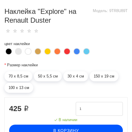
Наклейка "Explore" на
Модель:
9TR8U89T
Renault Duster
цвет наклейки
*
Размер наклейки
70 х 8,5 см
50 х 5,5 см
30 х 4 см
150 х 19 см
100 х 13 см
425 ₽
В наличии
В КОРЗИНУ