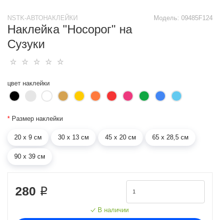
NSTK-АВТОНАКЛЕЙКИ
Модель:
09485F124
Наклейка "Носорог" на
Сузуки
цвет наклейки
*
Размер наклейки
20 х 9 см
30 х 13 см
45 х 20 см
65 х 28,5 см
90 х 39 см
280 ₽
В наличии