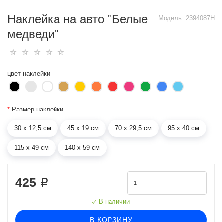
Наклейка на авто "Белые
Модель:
2394087H
медведи"
цвет наклейки
*
Размер наклейки
30 х 12,5 см
45 х 19 см
70 х 29,5 см
95 х 40 см
115 х 49 см
140 х 59 см
425 ₽
В наличии
В КОРЗИНУ