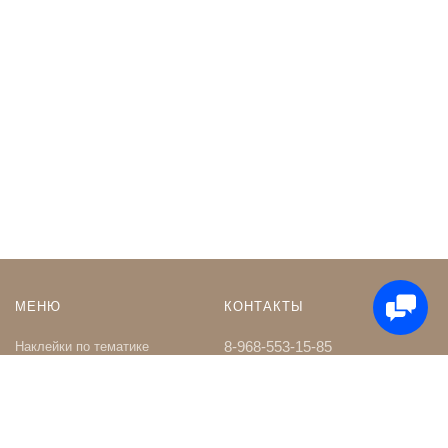
МЕНЮ
КОНТАКТЫ
8-968-553-15-85
Наклейки по тематике
Наклейки на Заказ
whatsapp
Карта сайта
Телеграм чат