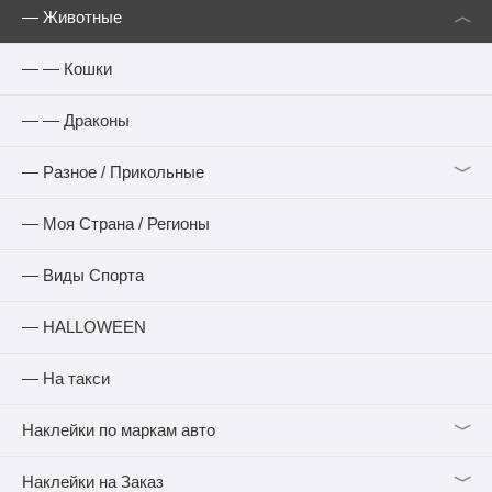
︿
— Животные
— — Кошки
— — Драконы
﹀
— Разное / Прикольные
— Моя Страна / Регионы
— Виды Спорта
— HALLOWEEN
— На такси
﹀
Наклейки по маркам авто
﹀
Наклейки на Заказ