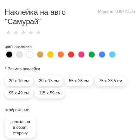
Наклейка на авто
Модель:
0384Y3EG
"Самурай"
цвет наклейки
*
Размер наклейки
20 х 10 см
30 х 15 см
55 х 28 см
75 х 38,5 см
95 х 49 см
115 х 59 см
отображение
зеркально
в обрат.
сторону