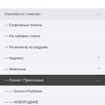
︿
Наклейки по тематике
— Спортивные полосы
— На лобовое стекло
— На выписку из роддома
﹀
— Надписи
﹀
— Животные
︿
— Разное / Прикольные
— — Охота и Рыбалка
— — НОВОГОДНИЕ