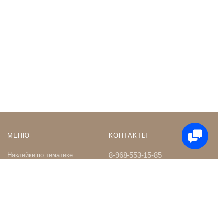
МЕНЮ
КОНТАКТЫ
8-968-553-15-85
Наклейки по тематике
Наклейки на Заказ
whatsapp
Карта сайта
Телеграм чат
Поиск