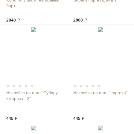
world rally team" на правый
Subaru Impreza, вид 1
борт
2040 ₽
2800 ₽
Наклейка на авто "Субару
Наклейка на авто "Impreza"
импреза - 2"
445 ₽
445 ₽