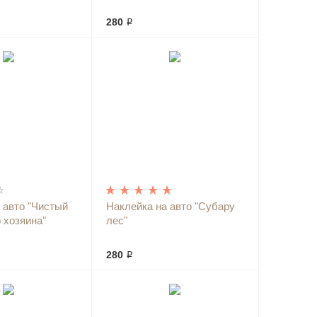
280 ₽
 авто "Чистый
Наклейка на авто "Субару
р хозяина"
лес"
280 ₽