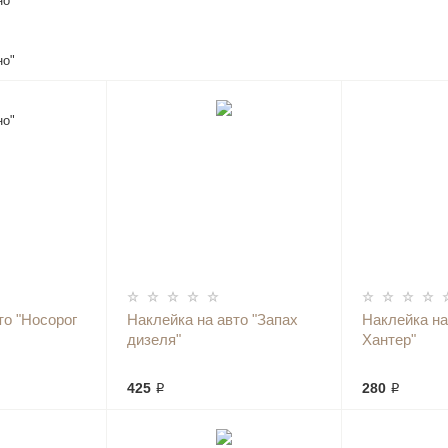
то "Носорог
Наклейка на авто "Запах
Наклейка на
дизеля"
Хантер"
425 ₽
280 ₽