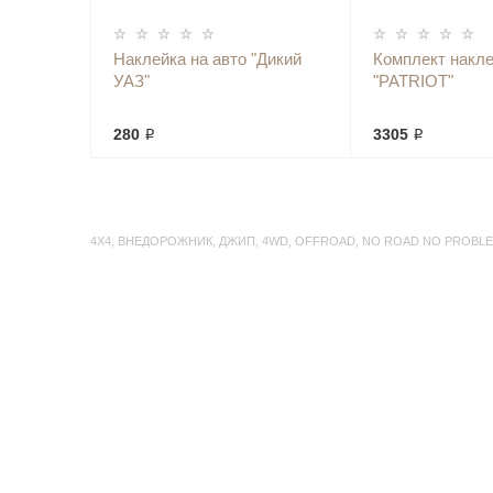
Наклейка на авто "Дикий
Комплект накле
УАЗ"
"PATRIOT"
280 ₽
3305 ₽
4Х4
,
ВНЕДОРОЖНИК
,
ДЖИП
,
4WD
,
OFFROAD
,
NO ROAD NO PROBL