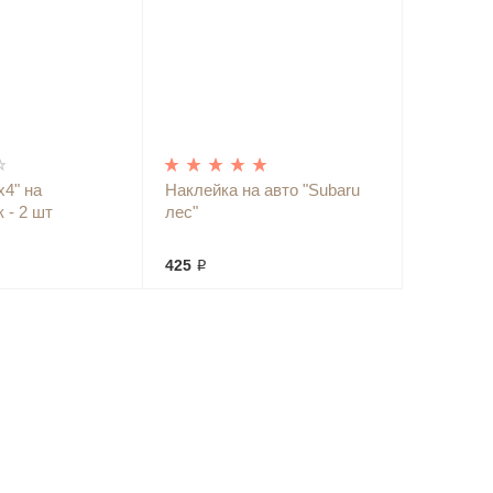
х4" на
Наклейка на авто "Subaru
 - 2 шт
лес"
425 ₽