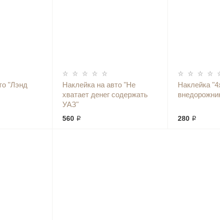
то "Лэнд
Наклейка на авто "Не
Наклейка "4
хватает денег содержать
внедорожник
УАЗ"
560 ₽
280 ₽