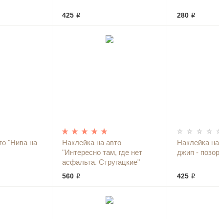
425 ₽
280 ₽
то "Нива на
Наклейка на авто
Наклейка на
"Интересно там, где нет
джип - позо
асфальта. Стругацкие"
560 ₽
425 ₽