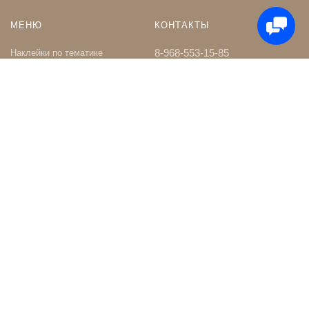
МЕНЮ
КОНТАКТЫ
8-968-553-15-85
Наклейки по тематике
Наклейки на Заказ
whatsapp
Карта сайта
Телеграм чат
Поиск
shop@nakleystick.ru
vk.com/nakleystick
ИНФОРМАЦИЯ
МЫ В СЕТИ
Оптовикам
Сообщество в ВК
Контакты