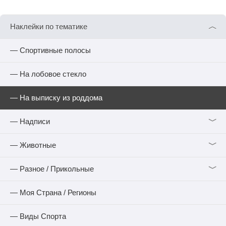
︿
Наклейки по тематике
— Спортивные полосы
— На лобовое стекло
— На выписку из роддома
﹀
— Надписи
﹀
— Животные
﹀
— Разное / Прикольные
— Моя Страна / Регионы
— Виды Спорта