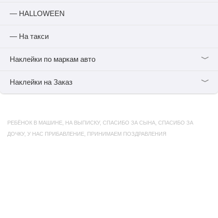
— HALLOWEEN
— На такси
﹀
Наклейки по маркам авто
﹀
Наклейки на Заказ
РЕБЁНОК В МАШИНЕ
,
НА ВЫПИСКУ
,
СПАСИБО ЗА СЫНА
,
СПАСИБО ЗА
ДОЧКУ
,
У НАС ПРИБАВЛЕНИЕ
,
ПРИНИМАЕМ ПОЗДРАВЛЕНИЯ