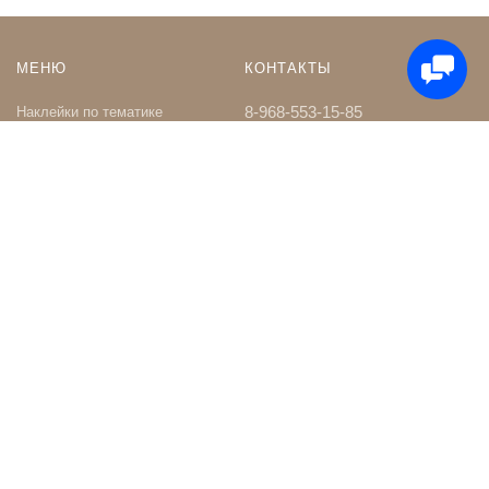
МЕНЮ
КОНТАКТЫ
8-968-553-15-85
Наклейки по тематике
Наклейки на Заказ
whatsapp
Карта сайта
Телеграм чат
Поиск
shop@nakleystick.ru
vk.com/nakleystick
ИНФОРМАЦИЯ
МЫ В СЕТИ
Оптовикам
Сообщество в ВК
Контакты