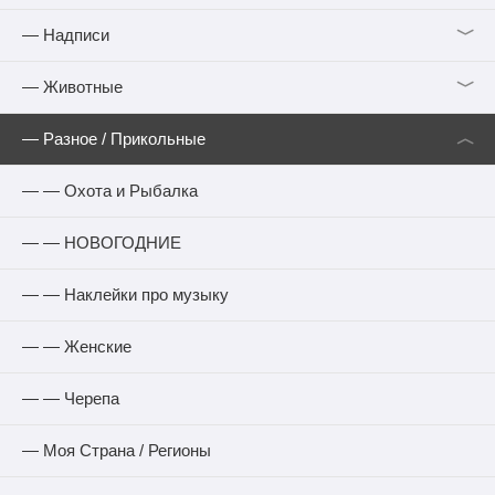
﹀
— Надписи
﹀
— Животные
︿
— Разное / Прикольные
— — Охота и Рыбалка
— — НОВОГОДНИЕ
— — Наклейки про музыку
— — Женские
— — Черепа
— Моя Страна / Регионы