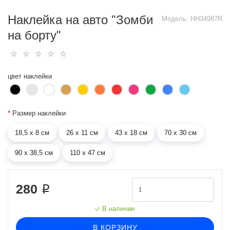
Наклейка на авто "Зомби
Модель:
HH34987R
на борту"
цвет наклейки
*
Размер наклейки
18,5 х 8 см
26 х 11 см
43 х 18 см
70 х 30 см
90 х 38,5 см
110 х 47 см
280 ₽
В наличии
В КОРЗИНУ