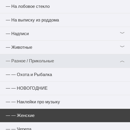
— На лобовое стекло
— На выписку из роддома
﹀
— Надписи
﹀
— Животные
︿
— Разное / Прикольные
— — Охота и Рыбалка
— — НОВОГОДНИЕ
— — Наклейки про музыку
— — Женские
— — Черепа