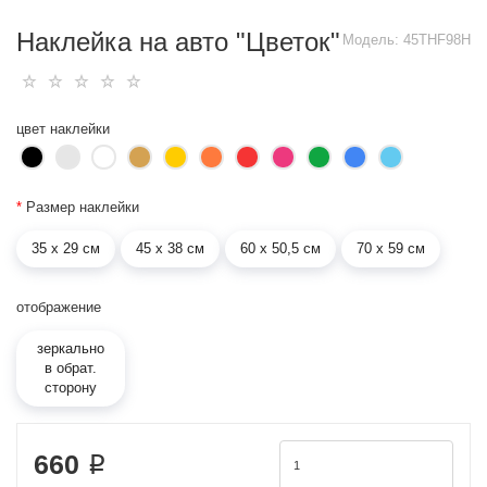
Наклейка на авто "Цветок"
Модель:
45THF98H
цвет наклейки
*
Размер наклейки
35 х 29 см
45 х 38 см
60 х 50,5 см
70 х 59 см
отображение
зеркально
в обрат.
сторону
660 ₽