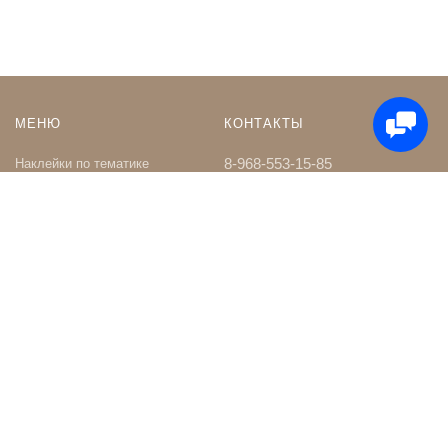
МЕНЮ
КОНТАКТЫ
8-968-553-15-85
Наклейки по тематике
Наклейки на Заказ
whatsapp
Карта сайта
Телеграм чат
Поиск
shop@nakleystick.ru
vk.com/nakleystick
ИНФОРМАЦИЯ
МЫ В СЕТИ