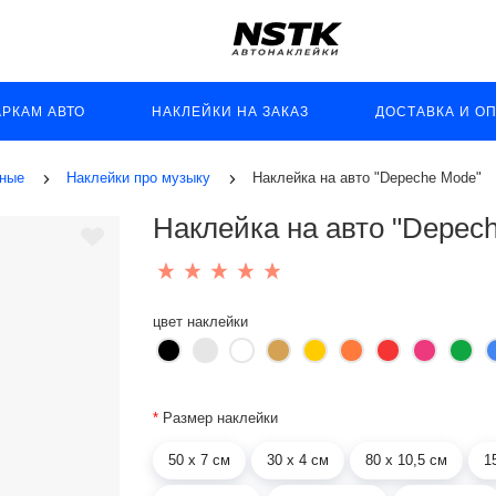
АРКАМ АВТО
НАКЛЕЙКИ НА ЗАКАЗ
ДОСТАВКА И О
ьные
Наклейки про музыку
Наклейка на авто "Depeche Mode"
Наклейка на авто "Depec
цвет наклейки
*
Размер наклейки
50 х 7 см
30 х 4 см
80 х 10,5 см
1