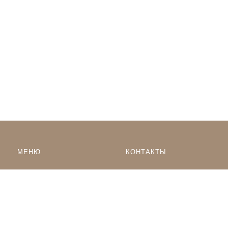
МЕНЮ
КОНТАКТЫ
8-968-553-15-85
Наклейки по тематике
Наклейки на Заказ
whatsapp
Карта сайта
Телеграм чат
Поиск