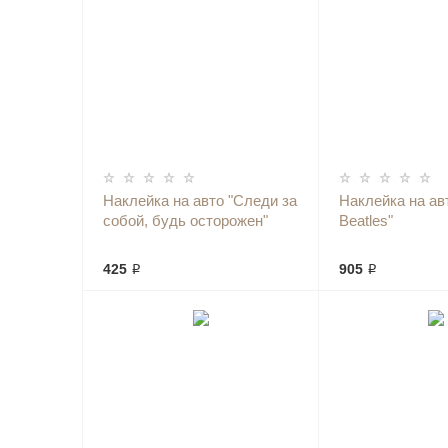
Наклейка на авто "Следи за
Наклейка на ав
собой, будь осторожен"
Beatles"
425 ₽
905 ₽