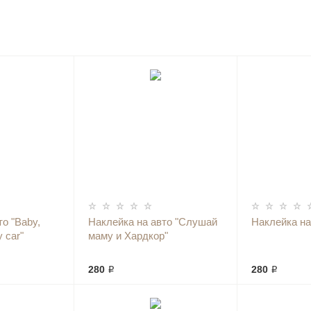
о "Baby,
Наклейка на авто "Слушай
Наклейка на
 car"
маму и Хардкор"
280 ₽
280 ₽