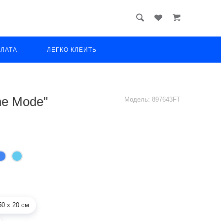
ПЛАТА
ЛЕГКО КЛЕИТЬ
he Mode"
Модель:
897643FT
50 х 20 см