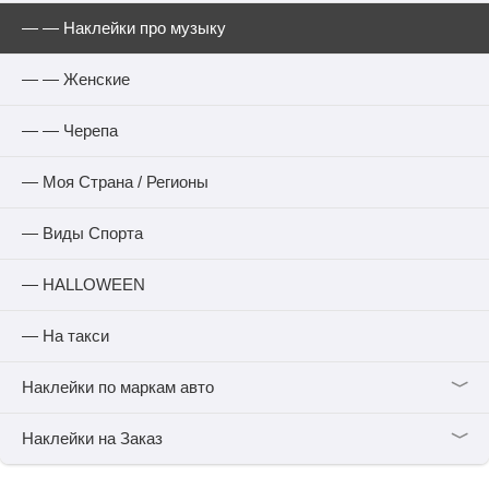
— — Наклейки про музыку
— — Женские
— — Черепа
— Моя Страна / Регионы
— Виды Спорта
— HALLOWEEN
— На такси
﹀
Наклейки по маркам авто
﹀
Наклейки на Заказ