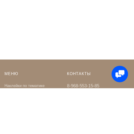
МЕНЮ
КОНТАКТЫ
8-968-553-15-85
Наклейки по тематике
Наклейки на Заказ
whatsapp
Карта сайта
Телеграм чат
Поиск
shop@nakleystick.ru