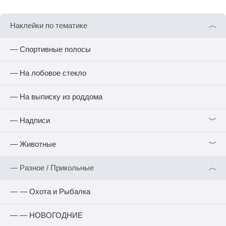
︿
Наклейки по тематике
— Спортивные полосы
— На лобовое стекло
— На выписку из роддома
﹀
— Надписи
﹀
— Животные
︿
— Разное / Прикольные
— — Охота и Рыбалка
— — НОВОГОДНИЕ