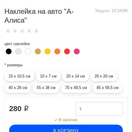
Наклейка на авто "А-
Модель:
DC34098
Алиса"
цвет наклейки
*
размеры
15 х 10,5 см
10 х 7 см
20 х 14 см
28 х 20 см
40 х 28 см
55 х 38 см
70 х 49,5 см
85 х 58,5 см
280 ₽
В наличии
В КОРЗИНУ