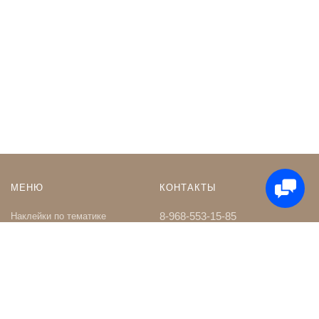
МЕНЮ
КОНТАКТЫ
8-968-553-15-85
Наклейки по тематике
Наклейки на Заказ
whatsapp
Карта сайта
Телеграм чат
Поиск
shop@nakleystick.ru