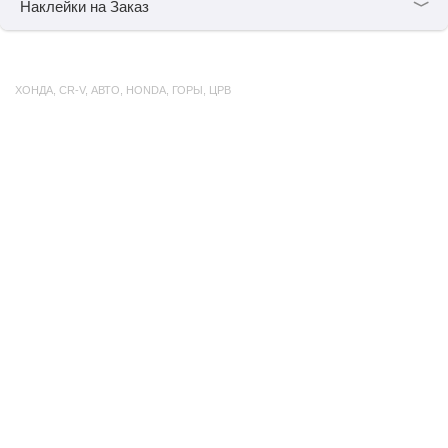
﹀
Наклейки на Заказ
ХОНДА
,
CR-V
,
АВТО
,
HONDA
,
ГОРЫ
,
ЦРВ