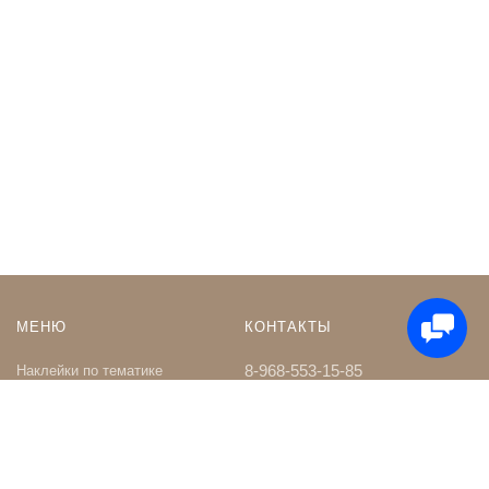
МЕНЮ
КОНТАКТЫ
8-968-553-15-85
Наклейки по тематике
Наклейки на Заказ
whatsapp
Карта сайта
Телеграм чат
Поиск