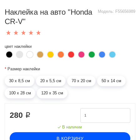
Наклейка на авто "Honda
Модель:
F55656989
CR-V"
цвет наклейки
*
Размер наклейки
30 х 8,5 см
20 х 5,5 см
70 х 20 см
50 х 14 см
100 х 28 см
120 х 35 см
280 ₽
В наличии
В КОРЗИНУ