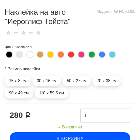
Наклейка на авто
Модель:
GH4598005
"Иероглиф Тойота"
цвет наклейки
*
Размер наклейки
15 х 8 см
30 х 16 см
50 х 27 см
70 х 38 см
90 х 49 см
110 х 59,5 см
280 ₽
В наличии
В КОРЗИНУ