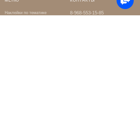
МЕНЮ
КОНТАКТЫ
8-968-553-15-85
Наклейки по тематике
Наклейки на Заказ
whatsapp
Карта сайта
Телеграм чат
Поиск
shop@nakleystick.ru
vk.com/nakleystick
ИНФОРМАЦИЯ
МЫ В СЕТИ
Оптовикам
Сообщество в ВК
Контакты