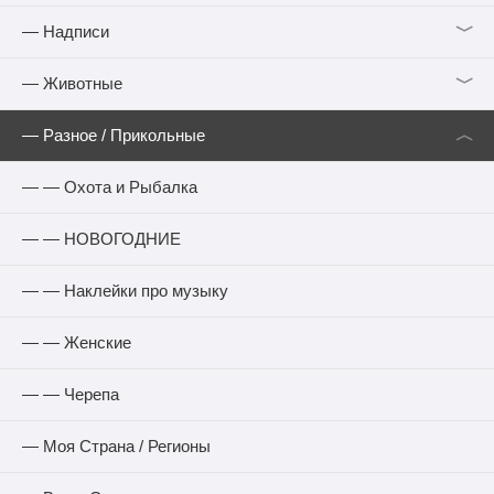
﹀
— Надписи
﹀
— Животные
︿
— Разное / Прикольные
— — Охота и Рыбалка
— — НОВОГОДНИЕ
— — Наклейки про музыку
— — Женские
— — Черепа
— Моя Страна / Регионы