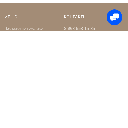
МЕНЮ
КОНТАКТЫ
8-968-553-15-85
Наклейки по тематике
Наклейки на Заказ
whatsapp
Карта сайта
Телеграм чат
Поиск
shop@nakleystick.ru
vk.com/nakleystick
ИНФОРМАЦИЯ
МЫ В СЕТИ
Оптовикам
Сообщество в ВК
Контакты