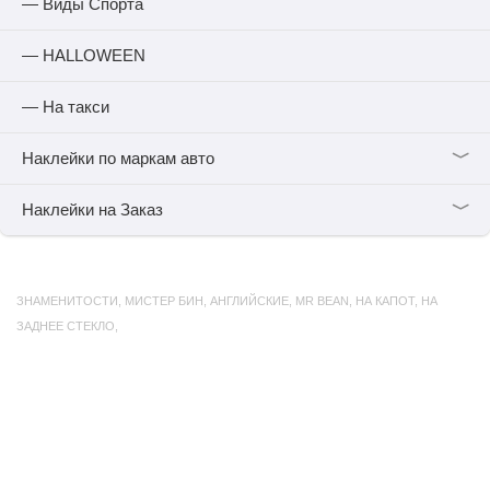
— Виды Спорта
— HALLOWEEN
— На такси
﹀
Наклейки по маркам авто
﹀
Наклейки на Заказ
ЗНАМЕНИТОСТИ
,
МИСТЕР БИН
,
АНГЛИЙСКИЕ
,
MR BEAN
,
НА КАПОТ
,
НА
ЗАДНЕЕ СТЕКЛО
,