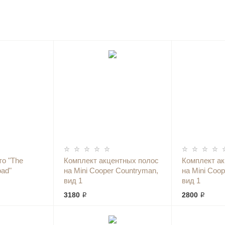
то "The
Комплект акцентных полос
Комплект а
oad"
на Mini Cooper Countryman,
на Mini Coo
вид 1
вид 1
3180 ₽
2800 ₽