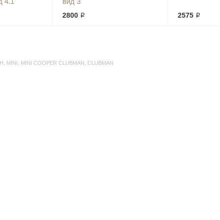
 4.1
вид 3
2800 ₽
2575 ₽
Н
,
MINI
,
MINI COOPER CLUBMAN
,
CLUBMAN