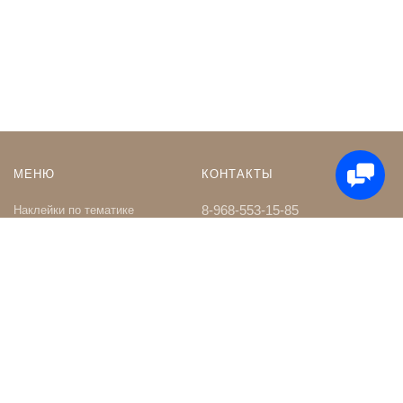
МЕНЮ
КОНТАКТЫ
8-968-553-15-85
Наклейки по тематике
Наклейки на Заказ
whatsapp
Карта сайта
Телеграм чат
Поиск
shop@nakleystick.ru
vk.com/nakleystick