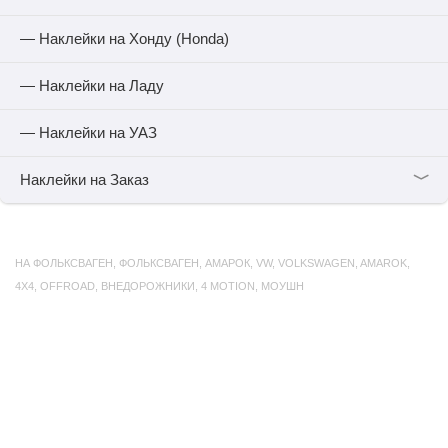
— Наклейки на Хонду (Honda)
— Наклейки на Ладу
— Наклейки на УАЗ
﹀
Наклейки на Заказ
НА ФОЛЬКСВАГЕН
,
ФОЛЬКСВАГЕН
,
АМАРОК
,
VW
,
VOLKSWAGEN
,
AMAROK
,
4X4
,
OFFROAD
,
ВНЕДОРОЖНИКИ
,
4 MOTION
,
МОУШН