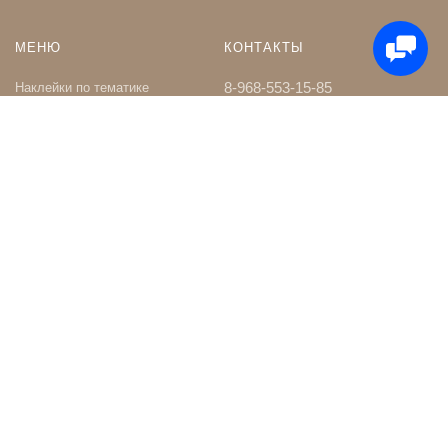
МЕНЮ
КОНТАКТЫ
8-968-553-15-85
Наклейки по тематике
Наклейки на Заказ
whatsapp
Карта сайта
Телеграм чат
Поиск
shop@nakleystick.ru
vk.com/nakleystick
ИНФОРМАЦИЯ
МЫ В СЕТИ
Оптовикам
Сообщество в ВК
Контакты