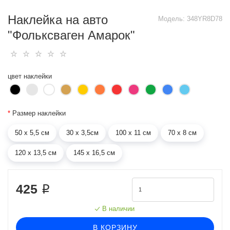
Наклейка на авто
Модель:
348YR8D78
"Фольксваген Амарок"
цвет наклейки
*
Размер наклейки
50 х 5,5 см
30 х 3,5см
100 х 11 см
70 х 8 см
120 х 13,5 см
145 х 16,5 см
425 ₽
В наличии
В КОРЗИНУ