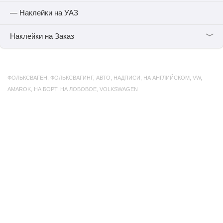
— Наклейки на УАЗ
﹀
Наклейки на Заказ
ФОЛЬКСВАГЕН
,
ФОЛЬКСВАГИНГ
,
АВТО
,
НАДПИСИ
,
НА АНГЛИЙСКОМ
,
VW
,
AMAROK
,
НА БОРТ
,
НА ЛОБОВОЕ
,
VOLKSWAGEN