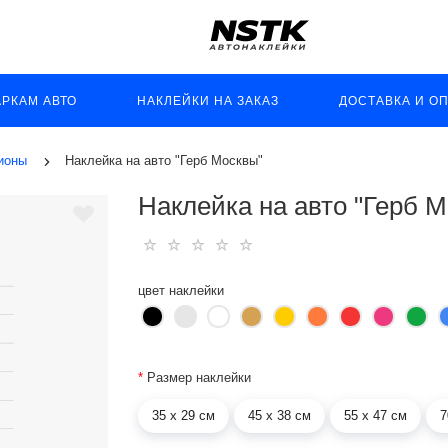
АРКАМ АВТО
НАКЛЕЙКИ НА ЗАКАЗ
ДОСТАВКА И О
гионы
Наклейка на авто "Герб Москвы"
Наклейка на авто "Герб 
цвет наклейки
*
Размер наклейки
35 х 29 см
45 х 38 см
55 х 47 см
7