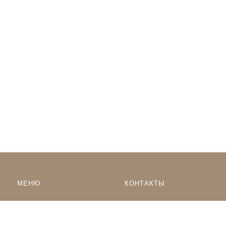
МЕНЮ
КОНТАКТЫ
8-968-553-15-85
Наклейки по тематике
Наклейки на Заказ