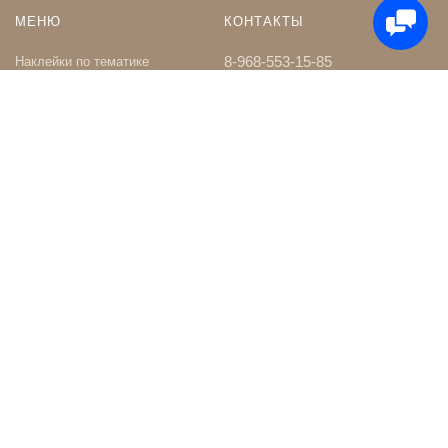
МЕНЮ
КОНТАКТЫ
8-968-553-15-85
Наклейки по тематике
Наклейки на Заказ
whatsapp
Карта сайта
Телеграм чат
Поиск
shop@nakleystick.ru
vk.com/nakleystick
ИНФОРМАЦИЯ
МЫ В СЕТИ
Оптовикам
Сообщество в ВК
Контакты