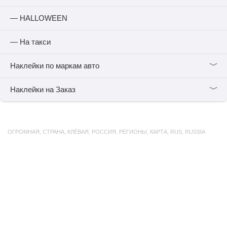
— HALLOWEEN
— На такси
﹀
Наклейки по маркам авто
﹀
Наклейки на Заказ
ОГРОМНАЯ
,
СТРАНА
,
КЛЁВАЯ
,
РОССИЯ
,
РЕГИОНЫ
,
КАРТА
,
RUS
,
RUSSIA