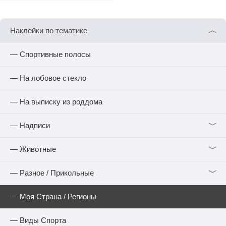
︿
Наклейки по тематике
— Спортивные полосы
— На лобовое стекло
— На выписку из роддома
﹀
— Надписи
﹀
— Животные
﹀
— Разное / Прикольные
— Моя Страна / Регионы
— Виды Спорта