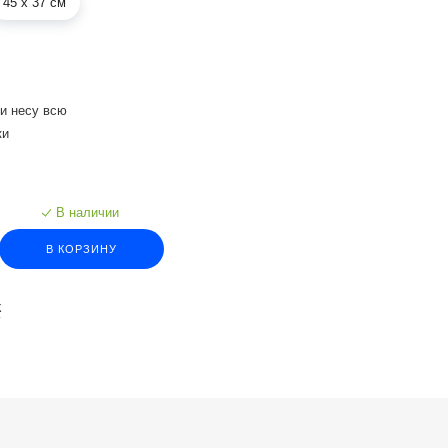
45 х 37 см
 и несу всю
ки
В наличии
В КОРЗИНУ
К