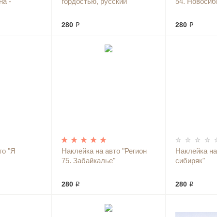
на -
гордостью, русский"
54. Новосиб
280 ₽
280 ₽
то "Я
Наклейка на авто "Регион
Наклейка на
75. Забайкалье"
сибиряк"
280 ₽
280 ₽