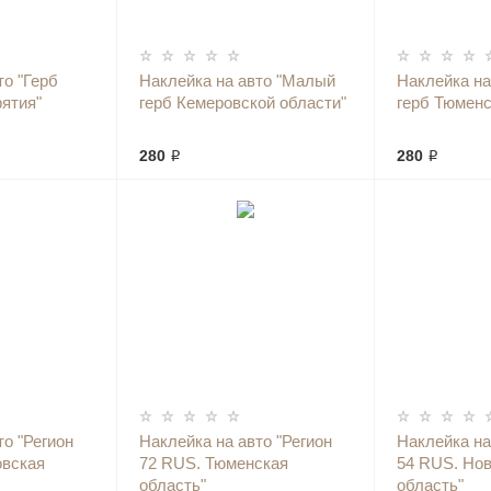
то "Герб
Наклейка на авто "Малый
Наклейка на
ятия"
герб Кемеровской области"
герб Тюменс
280 ₽
280 ₽
то "Регион
Наклейка на авто "Регион
Наклейка на
овская
72 RUS. Тюменская
54 RUS. Но
область"
область"