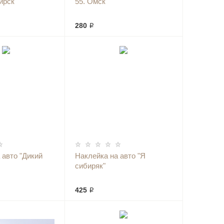
ирск"
55. Омск"
280 ₽
 авто "Дикий
Наклейка на авто "Я
сибиряк"
425 ₽