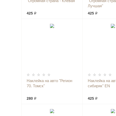
"Огромная страна - Клёвая"
"Огромная стра
Лучшая"
425 ₽
425 ₽
Наклейка на авто "Регион
Наклейка на ав
70. Томск"
сибиряк" EN
280 ₽
425 ₽