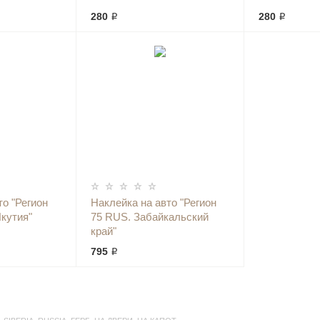
280 ₽
280 ₽
то "Регион
Наклейка на авто "Регион
кутия"
75 RUS. Забайкальский
край"
795 ₽