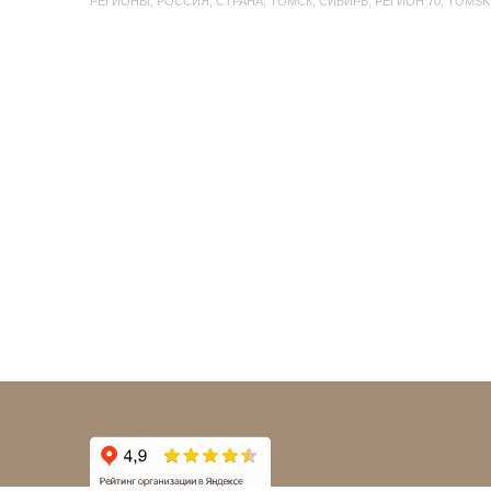
РЕГИОНЫ
,
РОССИЯ
,
СТРАНА
,
ТОМСК
,
СИБИРЬ
,
РЕГИОН 70
,
TOMSK