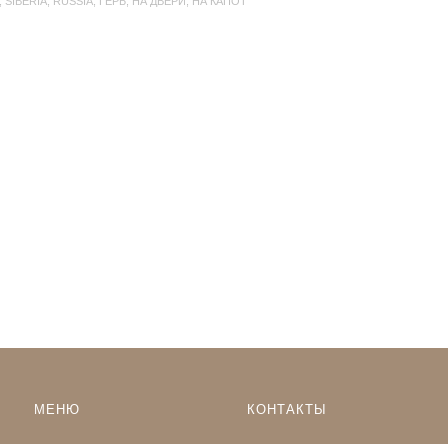
,
SIBERIA
,
RUSSIA
,
ГЕРБ
,
НА ДВЕРИ
,
НА КАПОТ
МЕНЮ
КОНТАКТЫ