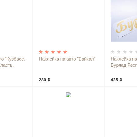
то "Кузбасс.
Наклейка на авто "Байкал"
Наклейка на
ласть.
Буряад Рес
280 ₽
425 ₽