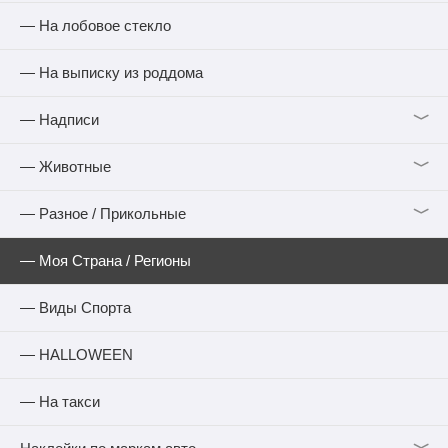
— На лобовое стекло
— На выписку из роддома
﹀
— Надписи
﹀
— Животные
﹀
— Разное / Прикольные
— Моя Страна / Регионы
— Виды Спорта
— HALLOWEEN
— На такси