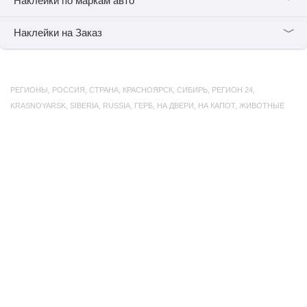
﹀
Наклейки по маркам авто
﹀
Наклейки на Заказ
РЕГИОНЫ
,
РОССИЯ
,
СТРАНА
,
КРАСНОЯРСК
,
СИБИРЬ
,
РЕГИОН 24
,
KRASNOYARSK
,
SIBERIA
,
RUSSIA
,
ГЕРБ
,
НА ДВЕРИ
,
НА КАПОТ
,
ЖИВОТНЫЕ