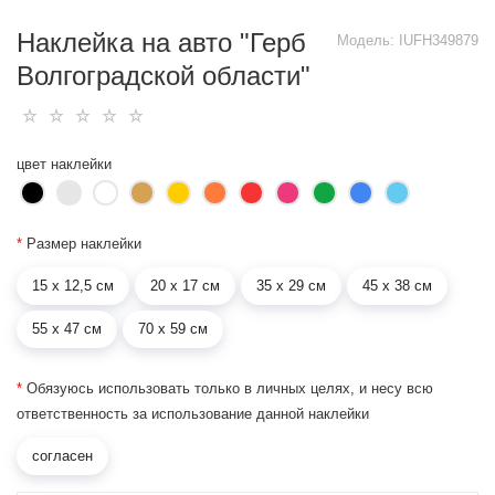
Наклейка на авто "Герб
Модель:
IUFH349879
Волгоградской области"
цвет наклейки
*
Размер наклейки
15 х 12,5 см
20 х 17 см
35 х 29 см
45 х 38 см
55 х 47 см
70 х 59 см
*
Обязуюсь использовать только в личных целях, и несу всю
ответственность за использование данной наклейки
согласен