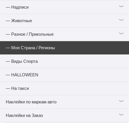
﹀
— Надписи
﹀
— Животные
﹀
— Разное / Прикольные
— Моя Страна / Регионы
— Виды Спорта
— HALLOWEEN
— На такси
﹀
Наклейки по маркам авто
﹀
Наклейки на Заказ