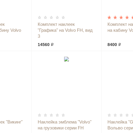
еек
Комплект наклеек
Комплект на
бину Volvo
"Графика" на Volvo FH, вид
на кабину Vo
3
14560 ₽
8400 ₽
ек "Викинг"
Наклейка эмблема "Volvo"
Наклейка "Gl
на грузовики серии FH
Вольво сери