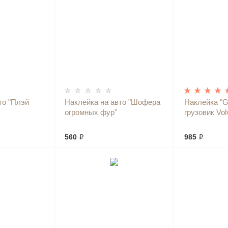
то "Плэй
Наклейка на авто "Шофера
Наклейка "Gl
огромных фур"
грузовик Vo
560 ₽
985 ₽