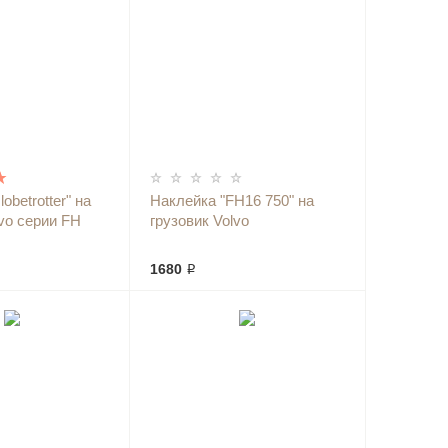
obetrotter" на
Наклейка "FH16 750" на
lvo серии FH
грузовик Volvo
1680 ₽