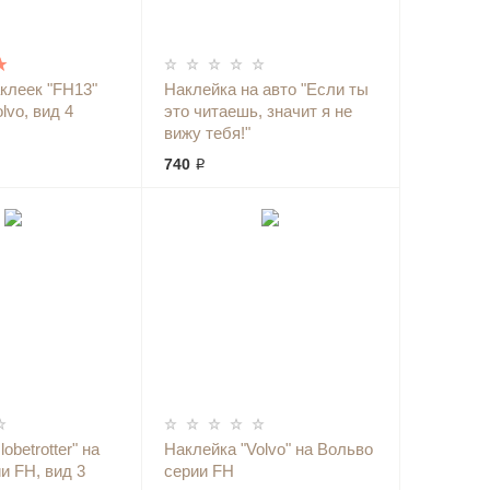
клеек "FH13"
Наклейка на авто "Если ты
lvo, вид 4
это читаешь, значит я не
вижу тебя!"
740 ₽
obetrotter" на
Наклейка "Volvo" на Вольво
и FH, вид 3
серии FH