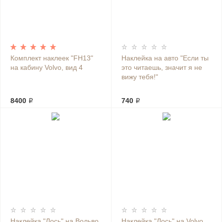
Комплект наклеек "FH13"
Наклейка на авто "Если ты
на кабину Volvo, вид 4
это читаешь, значит я не
вижу тебя!"
8400 ₽
740 ₽
Наклейка "Лось" на Вольво,
Наклейка "Лось" на Volvo,