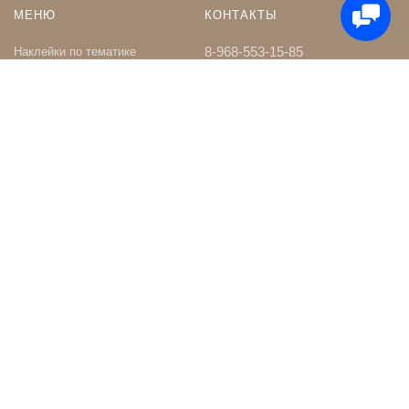
МЕНЮ
КОНТАКТЫ
8-968-553-15-85
Наклейки по тематике
Наклейки на Заказ
whatsapp
Карта сайта
Телеграм чат
Поиск
shop@nakleystick.ru
vk.com/nakleystick
ИНФОРМАЦИЯ
МЫ В СЕТИ
Оптовикам
Сообщество в ВК
Контакты