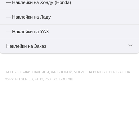
— Наклейки на Хонду (Honda)
— Наклейки на Ладу
— Наклейки на УАЗ
﹀
Наклейки на Заказ
НА ГРУЗОВИКИ
,
НАДПИСИ
,
ДАЛЬНОБОЙ
,
VOLVO
,
НА ВОЛЬВО
,
ВОЛЬВО
,
НА
ФУРУ
,
FH SERIES
,
FH12
,
750
,
ВОЛЬВО ФШ