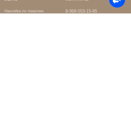
8-968-553-15-85
Наклейки по тематике
Наклейки на Заказ
whatsapp
Карта сайта
Телеграм чат
Поиск
shop@nakleystick.ru
vk.com/nakleystick
ИНФОРМАЦИЯ
МЫ В СЕТИ
Оптовикам
Сообщество в ВК
Контакты