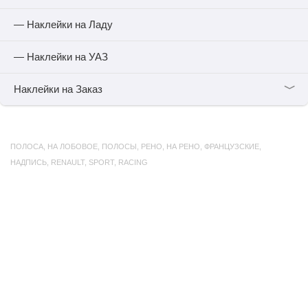
— Наклейки на Ладу
— Наклейки на УАЗ
﹀
Наклейки на Заказ
ПОЛОСА
,
НА ЛОБОВОЕ
,
ПОЛОСЫ
,
РЕНО
,
НА РЕНО
,
ФРАНЦУЗСКИЕ
,
НАДПИСЬ
,
RENAULT
,
SPORT
,
RACING