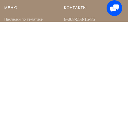
МЕНЮ
КОНТАКТЫ
8-968-553-15-85
Наклейки по тематике
Наклейки на Заказ
whatsapp
Карта сайта
Телеграм чат
Поиск
shop@nakleystick.ru
vk.com/nakleystick
ИНФОРМАЦИЯ
МЫ В СЕТИ
Оптовикам
Сообщество в ВК
Контакты