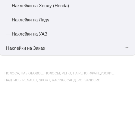
— Наклейки на Хонду (Honda)
— Наклейки на Ладу
— Наклейки на УАЗ
﹀
Наклейки на Заказ
ПОЛОСА
,
НА ЛОБОВОЕ
,
ПОЛОСЫ
,
РЕНО
,
НА РЕНО
,
ФРАНЦУЗСКИЕ
,
НАДПИСЬ
,
RENAULT
,
SPORT
,
RACING
,
САНДЕРО
,
SANDERO