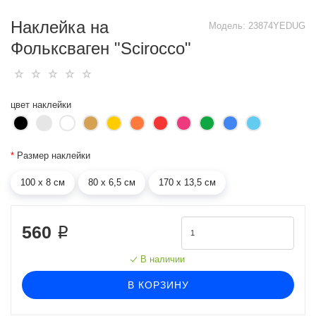
Наклейка на
Модель:
23874YEDUG
Фольксваген "Scirocco"
цвет наклейки
*
Размер наклейки
100 х 8 см
80 х 6,5 см
170 х 13,5 см
560 ₽
В наличии
В КОРЗИНУ