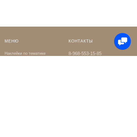
МЕНЮ
КОНТАКТЫ
8-968-553-15-85
Наклейки по тематике
Наклейки на Заказ
whatsapp
Карта сайта
Телеграм чат
Поиск
shop@nakleystick.ru
vk.com/nakleystick
ИНФОРМАЦИЯ
МЫ В СЕТИ