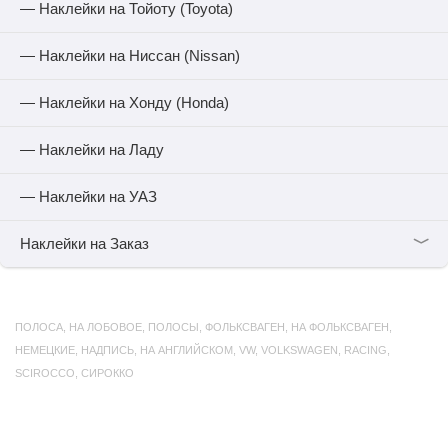
— Наклейки на Тойоту (Toyota)
— Наклейки на Ниссан (Nissan)
— Наклейки на Хонду (Honda)
— Наклейки на Ладу
— Наклейки на УАЗ
﹀
Наклейки на Заказ
ПОЛОСА
,
НА ЛОБОВОЕ
,
ПОЛОСЫ
,
ФОЛЬКСВАГЕН
,
НА ФОЛЬКСВАГЕН
,
НЕМЕЦКИЕ
,
НАДПИСЬ
,
НА АНГЛИЙСКОМ
,
VW
,
VOLKSWAGEN
,
RACING
,
SCIROCCO
,
СИРОККО