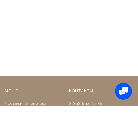
МЕНЮ
КОНТАКТЫ
8-968-553-15-85
Наклейки по тематике
Наклейки на Заказ
whatsapp
Карта сайта
Телеграм чат
Поиск