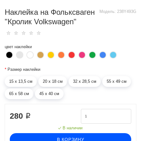
Наклейка на Фольксваген
Модель:
238Y493G
"Кролик Volkswagen"
цвет наклейки
*
Размер наклейки
15 х 13,5 см
20 х 18 см
32 х 28,5 см
55 х 49 см
65 х 58 см
45 х 40 см
280 ₽
В наличии
В КОРЗИНУ