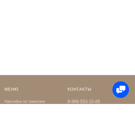
МЕНЮ
КОНТАКТЫ
8-968-553-15-85
Наклейки по тематике
Наклейки на Заказ
whatsapp
Карта сайта
Телеграм чат
Поиск