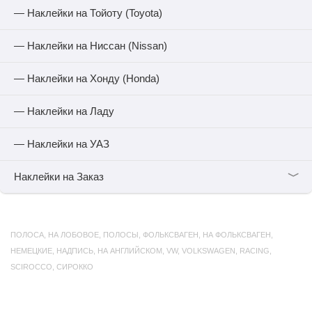
— Наклейки на Тойоту (Toyota)
— Наклейки на Ниссан (Nissan)
— Наклейки на Хонду (Honda)
— Наклейки на Ладу
— Наклейки на УАЗ
﹀
Наклейки на Заказ
ПОЛОСА
,
НА ЛОБОВОЕ
,
ПОЛОСЫ
,
ФОЛЬКСВАГЕН
,
НА ФОЛЬКСВАГЕН
,
НЕМЕЦКИЕ
,
НАДПИСЬ
,
НА АНГЛИЙСКОМ
,
VW
,
VOLKSWAGEN
,
RACING
,
SCIROCCO
,
СИРОККО