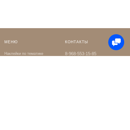
МЕНЮ
КОНТАКТЫ
8-968-553-15-85
Наклейки по тематике
Наклейки на Заказ
whatsapp
Карта сайта
Телеграм чат
Поиск
shop@nakleystick.ru
vk.com/nakleystick
ИНФОРМАЦИЯ
МЫ В СЕТИ