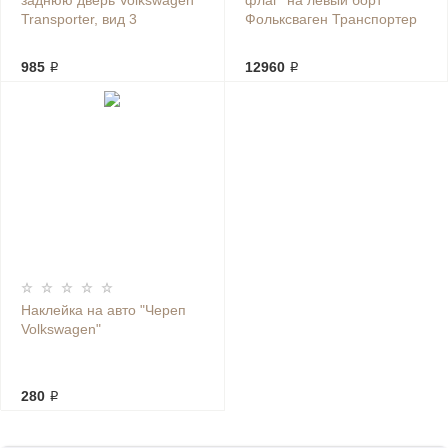
заднюю дверь Volkswagen
флаг" на левый борт
Transporter, вид 3
Фольксваген Транспортер
985 ₽
12960 ₽
Наклейка на авто "Череп
Volkswagen"
280 ₽