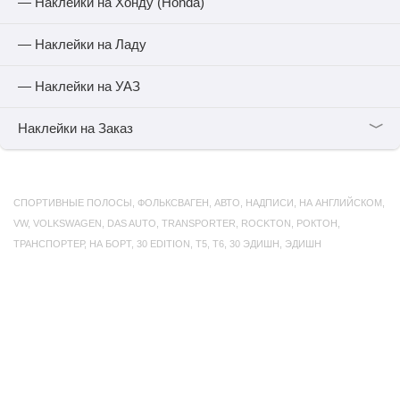
— Наклейки на Хонду (Honda)
— Наклейки на Ладу
— Наклейки на УАЗ
﹀
Наклейки на Заказ
СПОРТИВНЫЕ ПОЛОСЫ
,
ФОЛЬКСВАГЕН
,
АВТО
,
НАДПИСИ
,
НА АНГЛИЙСКОМ
,
VW
,
VOLKSWAGEN
,
DAS AUTO
,
TRANSPORTER
,
ROCKTON
,
РОКТОН
,
ТРАНСПОРТЕР
,
НА БОРТ
,
30 EDITION
,
T5
,
Т6
,
30 ЭДИШН
,
ЭДИШН