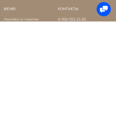
МЕНЮ
КОНТАКТЫ
8-968-553-15-85
Наклейки по тематике
Наклейки на Заказ
whatsapp
Карта сайта
Телеграм чат
Поиск
shop@nakleystick.ru
vk.com/nakleystick
ИНФОРМАЦИЯ
МЫ В СЕТИ
Оптовикам
Сообщество в ВК
Контакты