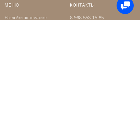
МЕНЮ
КОНТАКТЫ
8-968-553-15-85
Наклейки по тематике
Наклейки на Заказ
whatsapp
Карта сайта
Телеграм чат
Поиск
shop@nakleystick.ru
vk.com/nakleystick
ИНФОРМАЦИЯ
МЫ В СЕТИ
Оптовикам
Сообщество в ВК
Контакты