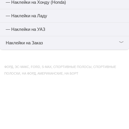
— Наклейки на Хонду (Honda)
— Наклейки на Ладу
— Наклейки на УАЗ
﹀
Наклейки на Заказ
ФОРД
,
ЭС-МАКС
,
FORD
,
S-MAX
,
СПОРТИВНЫЕ ПОЛОСЫ
,
СПОРТИВНЫЕ
ПОЛОСКИ
,
НА ФОРД
,
АМЕРИКАНСКИЕ
,
НА БОРТ