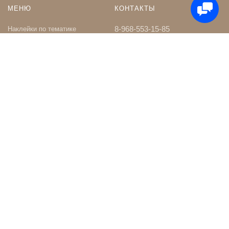
МЕНЮ
КОНТАКТЫ
8-968-553-15-85
Наклейки по тематике
Наклейки на Заказ
whatsapp
Карта сайта
Телеграм чат
Поиск
shop@nakleystick.ru
vk.com/nakleystick
ИНФОРМАЦИЯ
МЫ В СЕТИ
Оптовикам
Сообщество в ВК
Контакты