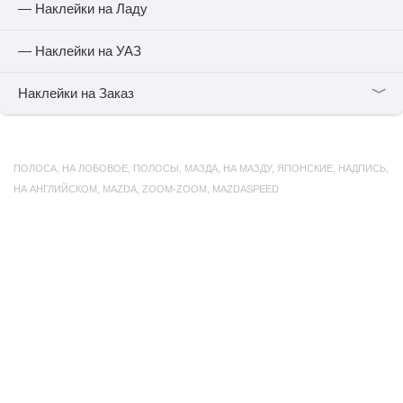
— Наклейки на Ладу
— Наклейки на УАЗ
﹀
Наклейки на Заказ
ПОЛОСА
,
НА ЛОБОВОЕ
,
ПОЛОСЫ
,
МАЗДА
,
НА МАЗДУ
,
ЯПОНСКИЕ
,
НАДПИСЬ
,
НА АНГЛИЙСКОМ
,
MAZDA
,
ZOOM-ZOOM
,
MAZDASPEED