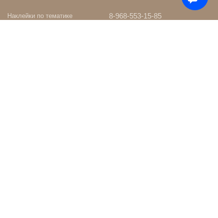
8-968-553-15-85
Наклейки по тематике
Наклейки на Заказ
whatsapp
Карта сайта
Телеграм чат
Поиск
shop@nakleystick.ru
vk.com/nakleystick
ИНФОРМАЦИЯ
МЫ В СЕТИ
Оптовикам
Сообщество в ВК
Контакты