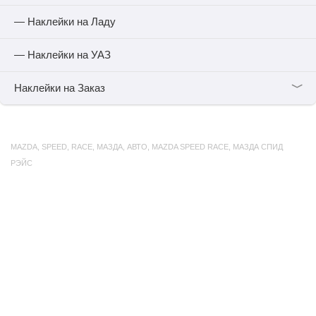
— Наклейки на Ладу
— Наклейки на УАЗ
﹀
Наклейки на Заказ
MAZDA
,
SPEED
,
RACE
,
МАЗДА
,
АВТО
,
MAZDA SPEED RACE
,
МАЗДА СПИД
РЭЙС