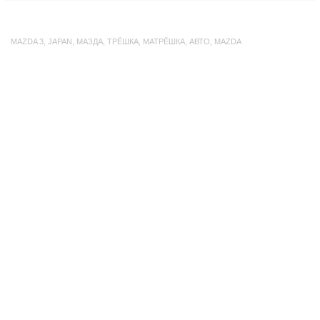
MAZDA 3
,
JAPAN
,
МАЗДА
,
ТРЁШКА
,
МАТРЁШКА
,
АВТО
,
MAZDA