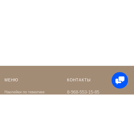
МЕНЮ
КОНТАКТЫ
8-968-553-15-85
Наклейки по тематике
Наклейки на Заказ
whatsapp
Карта сайта
Телеграм чат
Поиск
shop@nakleystick.ru